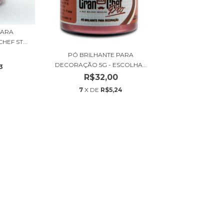
PARA
EF ST...
PÓ BRILHANTE PARA
DECORAÇÃO 5G - ESCOLHA...
3
R$32,00
7
X DE
R$5,24