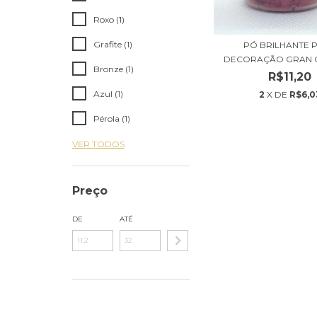
Roxo (1)
Grafite (1)
PÓ BRILHANTE 
DECORAÇÃO GRAN CH
Bronze (1)
R$11,20
Azul (1)
2
X DE
R$6,0
Pérola (1)
VER TODOS
Preço
DE
ATÉ