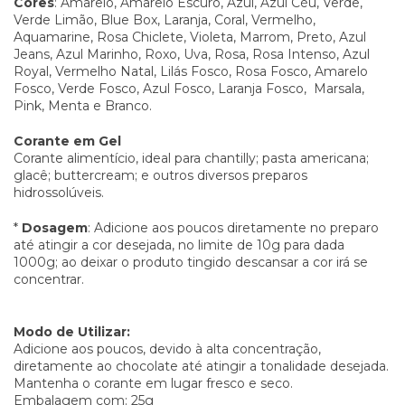
Cores
: Amarelo, Amarelo Escuro, Azul, Azul Céu, Verde,
Verde Limão, Blue Box, Laranja, Coral, Vermelho,
Aquamarine, Rosa Chiclete, Violeta, Marrom, Preto, Azul
Jeans, Azul Marinho, Roxo, Uva, Rosa, Rosa Intenso, Azul
Royal, Vermelho Natal, Lilás Fosco, Rosa Fosco, Amarelo
Fosco, Verde Fosco, Azul Fosco, Laranja Fosco, Marsala,
Pink, Menta e Branco.
Corante em Gel
Corante alimentício, ideal para chantilly; pasta americana;
glacê; buttercream; e outros diversos preparos
hidrossolúveis.
*
Dosagem
: Adicione aos poucos diretamente no preparo
até atingir a cor desejada, no limite de 10g para dada
1000g; ao deixar o produto tingido descansar a cor irá se
concentrar.
Modo de Utilizar:
Adicione aos poucos, devido à alta concentração,
diretamente ao chocolate até atingir a tonalidade desejada.
Mantenha o corante em lugar fresco e seco.
Embalagem com: 25g