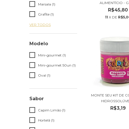
ALIMENTÍCIO - G
Marsala (1)
R$45,80
Grafite (1)
11
X DE
R$5,0
VER TODOS
Modelo
Mini-gourmet (1)
Mini-gourmet 50un (1)
Oval (1)
MONTE SEU KIT DE 
Sabor
HIDROSSOLÚVEIS
R$3,19
Capim Limão (1)
Hortelã (1)