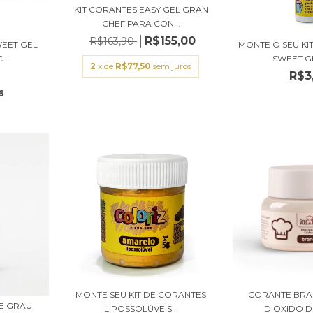
KIT CORANTES EASY GEL GRAN
CHEF PARA CON...
R$155,00
R$163,90
WEET GEL
MONTE O SEU KI
...
SWEET GE
2
x de
R$77,50
sem juros
R$3
6
MONTE SEU KIT DE CORANTES
CORANTE BRA
E GRAU
LIPOSSOLÚVEIS...
DIÓXIDO DE 