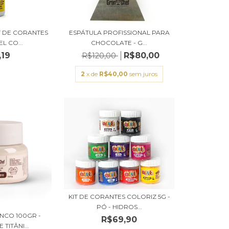
T DE CORANTES
ESPÁTULA PROFISSIONAL PARA
L CO...
CHOCOLATE - G...
,19
R$80,00
R$120,00
2
x de
R$40,00
sem juros
KIT DE CORANTES COLORIZ 5G -
PÓ - HIDROS...
NCO 100GR -
R$69,90
TITÂNI...