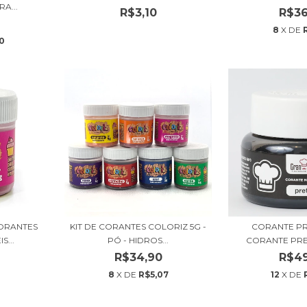
RA...
R$3,10
R$36
8
X DE
0
CORANTES
KIT DE CORANTES COLORIZ 5G -
CORANTE PR
...
PÓ - HIDROS...
CORANTE PRE
R$34,90
R$49
8
X DE
R$5,07
12
X DE