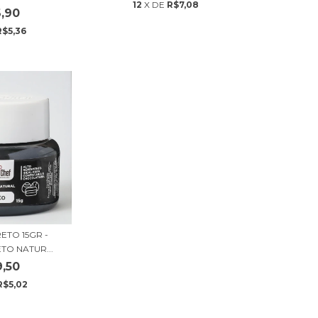
12
X DE
R$7,08
,90
R$5,36
ETO 15GR -
TO NATUR...
,50
R$5,02