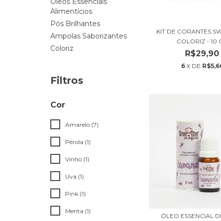
Óleos Essenciais
Alimentícios
Pós Brilhantes
KIT DE CORANTES S
Ampolas Saborizantes
COLORIZ - 10 C
Coloriz
R$29,90
6
X DE
R$5,6
Filtros
Cor
Amarelo (7)
Pérola (1)
Vinho (1)
Uva (1)
Pink (1)
Menta (1)
ÓLEO ESSENCIAL D