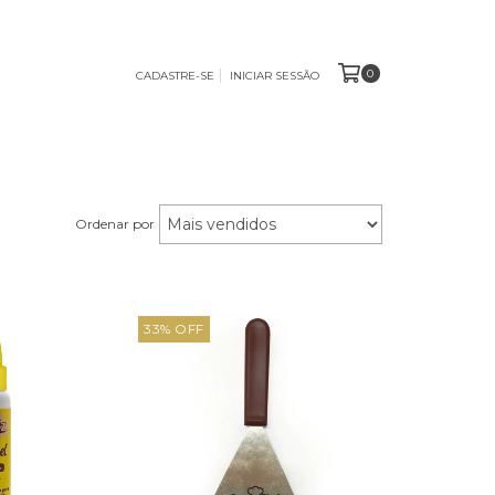
0
CADASTRE-SE
INICIAR SESSÃO
Ordenar por
33
%
OFF