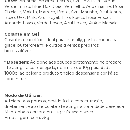
Cores
: Amarelo, Amarelo Escuro, Azul, Azul Céu, Verde,
Verde Limão, Blue Box, Coral, Vermelho, Aquamarine, Rosa
Chiclete, Violeta, Marrom, Preto, Azul Marinho, Azul Jeans,
Roxo, Uva, Pink, Azul Royal, Lilás Fosco, Rosa Fosco,
Amarelo Fosco, Verde Fosco, Azul Fosco, Pink e Marsala.
Corante em Gel
Corante alimentício, ideal para chantilly; pasta americana;
glacê; buttercream; e outros diversos preparos
hidrossolúveis.
*
Dosagem
: Adicione aos poucos diretamente no preparo
até atingir a cor desejada, no limite de 10g para dada
1000g; ao deixar o produto tingido descansar a cor irá se
concentrar.
Modo de Utilizar:
Adicione aos poucos, devido à alta concentração,
diretamente ao chocolate até atingir a tonalidade desejada.
Mantenha o corante em lugar fresco e seco.
Embalagem com: 25g